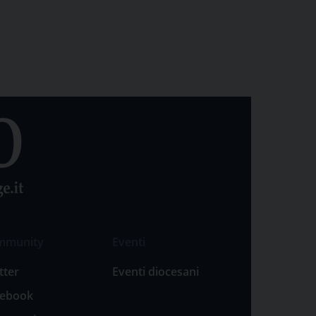
mmunity
Eventi
tter
Eventi diocesani
cebook