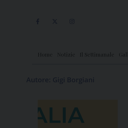
Skip
to
content
Home
Notizie
Il Settimanale
Gal
Autore:
Gigi Borgiani