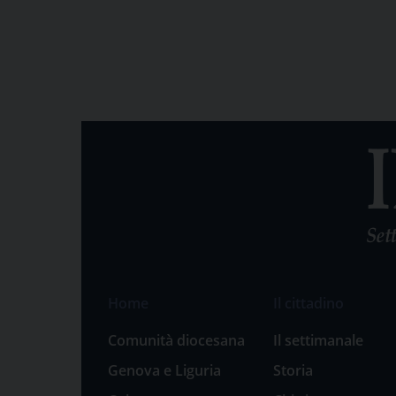
Home
Il cittadino
Comunità diocesana
Il settimanale
Genova e Liguria
Storia