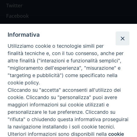
Twitter
Facebook
Contattaci
Informativa
Spazio Lettori
Utilizziamo cookie o tecnologie simili per
finalità tecniche e, con il tuo consenso, anche per
altre finalità ("interazioni e funzionalità semplici",
Eventi
"miglioramento dell'esperienza", "misurazione" e
Eventi diocesani
"targeting e pubblicità") come specificato nella
cookie policy.
Cliccando su "accetta" acconsenti all'utilizzo dei
cookie. Cliccando su "personalizza" puoi avere
maggiori informazioni sui cookie utilizzati e
Privacy Policy
Informativa Cookie
personalizzare le tue preferenze. Cliccando su
"rifiuta" o chiudendo questa informativa proseguirai
la navigazione installando i soli cookie tecnici.
Trasparenza
Preferenze Cookie
Ulteriori informazioni sono disponibili nella
cookie