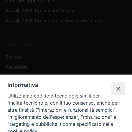
San Giuseppe nell’arte
Natale 2018: Presepi in Diocesi
Natale 2020: Presepi nella Diocesi di Genova
Community
Twitter
Facebook
Contattaci
Informativa
Spazio Lettori
Utilizziamo cookie o tecnologie simili per
finalità tecniche e, con il tuo consenso, anche per
altre finalità ("interazioni e funzionalità semplici",
Eventi
"miglioramento dell'esperienza", "misurazione" e
Eventi diocesani
"targeting e pubblicità") come specificato nella
cookie policy.