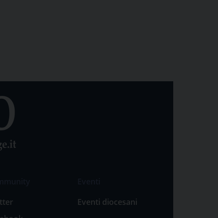
mmunity
Eventi
tter
Eventi diocesani