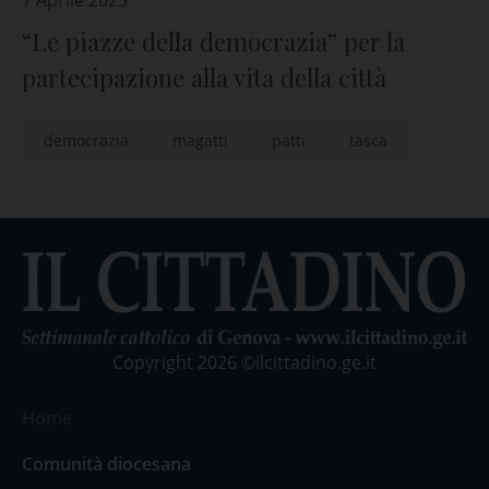
7 Aprile 2025
“Le piazze della democrazia” per la
partecipazione alla vita della città
democrazia
magatti
patti
tasca
Copyright 2026 ©ilcittadino.ge.it
Home
Comunità diocesana