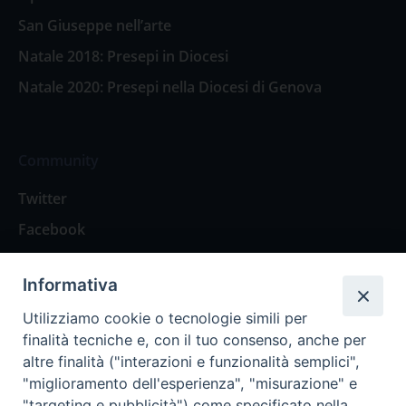
San Giuseppe nell’arte
Natale 2018: Presepi in Diocesi
Natale 2020: Presepi nella Diocesi di Genova
Community
Twitter
Facebook
Contattaci
Informativa
Spazio Lettori
Utilizziamo cookie o tecnologie simili per
finalità tecniche e, con il tuo consenso, anche per
altre finalità ("interazioni e funzionalità semplici",
Eventi
"miglioramento dell'esperienza", "misurazione" e
Eventi diocesani
"targeting e pubblicità") come specificato nella