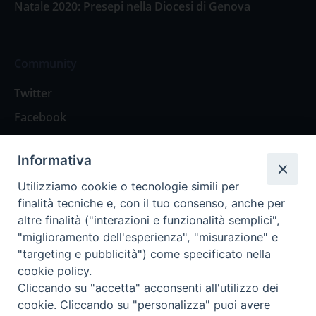
Natale 2020: Presepi nella Diocesi di Genova
Community
Twitter
Facebook
Contattaci
Informativa
Spazio Lettori
Utilizziamo cookie o tecnologie simili per
finalità tecniche e, con il tuo consenso, anche per
altre finalità ("interazioni e funzionalità semplici",
Eventi
"miglioramento dell'esperienza", "misurazione" e
Eventi diocesani
"targeting e pubblicità") come specificato nella
cookie policy.
Cliccando su "accetta" acconsenti all'utilizzo dei
cookie. Cliccando su "personalizza" puoi avere