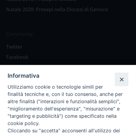
Natale 2020: Presepi nella Diocesi di Genova
Community
Twitter
Facebook
Contattaci
Informativa
Spazio Lettori
Utilizziamo cookie o tecnologie simili per
finalità tecniche e, con il tuo consenso, anche per
altre finalità ("interazioni e funzionalità semplici",
Eventi
"miglioramento dell'esperienza", "misurazione" e
Eventi diocesani
"targeting e pubblicità") come specificato nella
cookie policy.
Cliccando su "accetta" acconsenti all'utilizzo dei