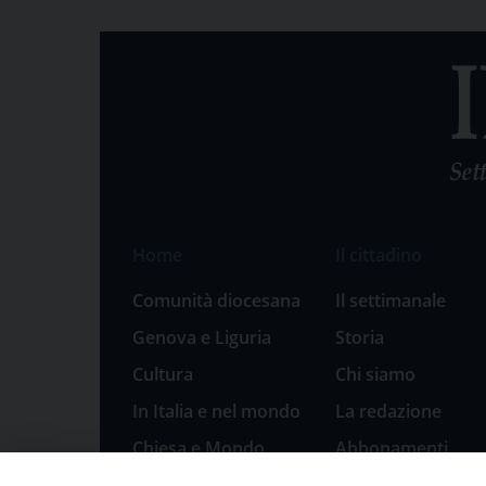
Home
Il cittadino
Comunità diocesana
Il settimanale
Genova e Liguria
Storia
Cultura
Chi siamo
In Italia e nel mondo
La redazione
Chiesa e Mondo
Abbonamenti
Sport
Pubblicità