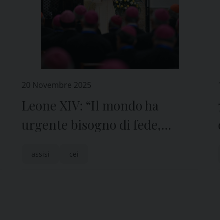
20 Novembre 2025
Leone XIV: “Il mondo ha
urgente bisogno di fede,
fraternità e pace”
assisi
cei