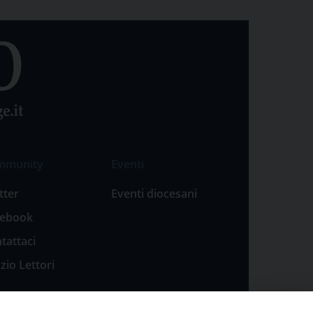
mmunity
Eventi
tter
Eventi diocesani
cebook
tattaci
zio Lettori