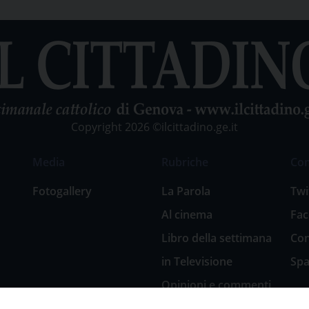
Copyright 2026 ©ilcittadino.ge.it
Media
Rubriche
Co
Fotogallery
La Parola
Twi
Al cinema
Fa
Libro della settimana
Con
in Televisione
Spa
Opinioni e commenti
San Giuseppe