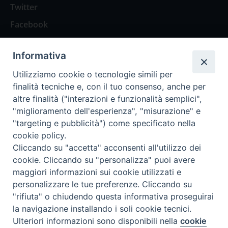
Twitter
Facebook
Contattaci
Informativa
Spazio Lettori
Utilizziamo cookie o tecnologie simili per
finalità tecniche e, con il tuo consenso, anche per
altre finalità ("interazioni e funzionalità semplici",
Eventi
"miglioramento dell'esperienza", "misurazione" e
Eventi diocesani
"targeting e pubblicità") come specificato nella
cookie policy.
Cliccando su "accetta" acconsenti all'utilizzo dei
cookie. Cliccando su "personalizza" puoi avere
maggiori informazioni sui cookie utilizzati e
Privacy Policy
Informativa Cookie
personalizzare le tue preferenze. Cliccando su
"rifiuta" o chiudendo questa informativa proseguirai
la navigazione installando i soli cookie tecnici.
Trasparenza
Preferenze Cookie
Ulteriori informazioni sono disponibili nella
cookie