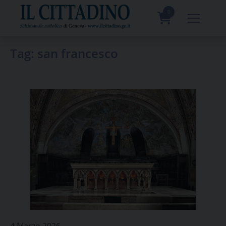
Skip
to
0
content
prodotti
Tag:
san francesco