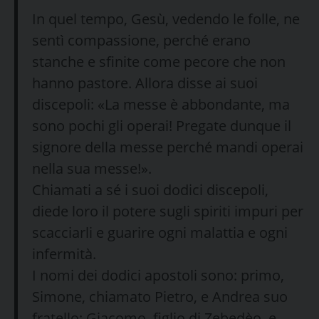
In quel tempo, Gesù, vedendo le folle, ne
sentì compassione, perché erano
stanche e sfinite come pecore che non
hanno pastore. Allora disse ai suoi
discepoli: «La messe è abbondante, ma
sono pochi gli operai! Pregate dunque il
signore della messe perché mandi operai
nella sua messe!».
Chiamati a sé i suoi dodici discepoli,
diede loro il potere sugli spiriti impuri per
scacciarli e guarire ogni malattia e ogni
infermità.
I nomi dei dodici apostoli sono: primo,
Simone, chiamato Pietro, e Andrea suo
fratello; Giacomo, figlio di Zebedèo, e