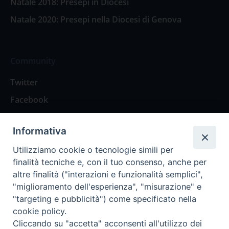
Natale 2018: Presepi in Diocesi
Natale 2020: Presepi nella Diocesi di Genova
Community
Twitter
Facebook
Contattaci
Informativa
Spazio Lettori
Utilizziamo cookie o tecnologie simili per
finalità tecniche e, con il tuo consenso, anche per
altre finalità ("interazioni e funzionalità semplici",
Eventi
"miglioramento dell'esperienza", "misurazione" e
Eventi diocesani
"targeting e pubblicità") come specificato nella
cookie policy.
Cliccando su "accetta" acconsenti all'utilizzo dei