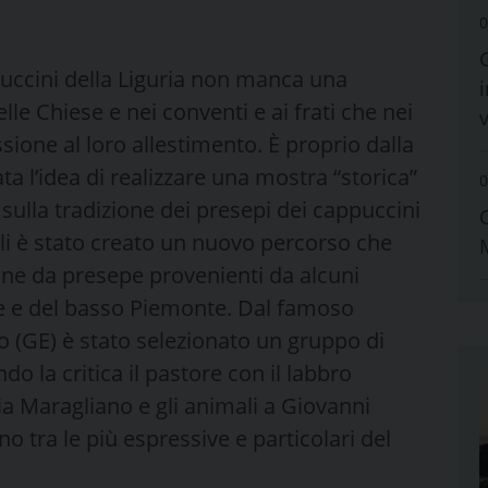
0
ppuccini della Liguria non manca una
i
lle Chiese e nei conventi e ai frati che nei
sione al loro allestimento. È proprio dalla
ta l’idea di realizzare una mostra “storica”
0
sulla tradizione dei presepi dei cappuccini
eali è stato creato un nuovo percorso che
uine da presepe provenienti da alcuni
ure e del basso Piemonte. Dal famoso
 (GE) è stato selezionato un gruppo di
do la critica il pastore con il labbro
ia Maragliano e gli animali a Giovanni
no tra le più espressive e particolari del