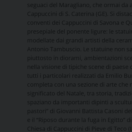
seguaci del Maragliano, che ormai da a
Cappuccini di S. Caterina (GE). Si dista
conventi dei Cappuccini di Savona e Qui
presepiale del ponente ligure: le statu
modellate dai grandi artisti della cera
Antonio Tambuscio. Le statuine non sar
piuttosto in diorami, ambientazioni sc
nella visione di tipiche scene di paese
tutti i particolari realizzati da Emilio 
completa con una sezione di arte che 
significato del Natale, tra storia, tradi
spaziano da importanti dipinti a scult
pastori” di Giovanni Battista Casoni de
e il “Riposo durante la fuga in Egitto” 
Chiesa di Cappuccini di Pieve di Teco (