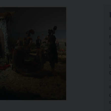
0
0
0