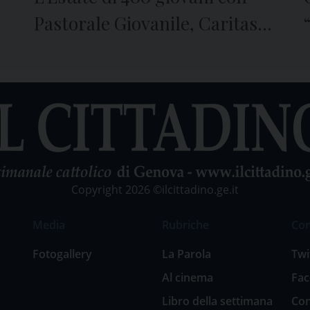
Pastorale Giovanile, Caritas e
Seminario di Genova
Copyright 2026 ©ilcittadino.ge.it
Media
Rubriche
Co
Fotogallery
La Parola
Twi
Al cinema
Fa
Libro della settimana
Con