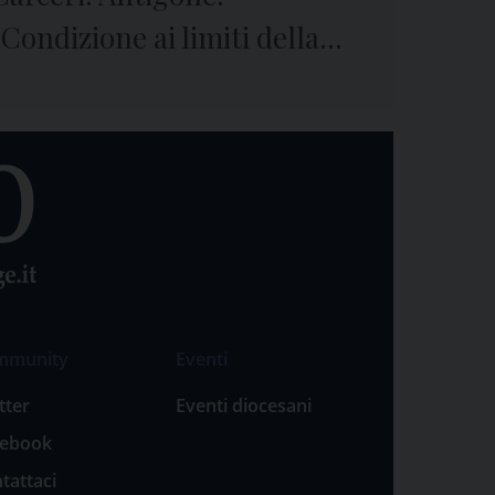
“Condizione ai limiti della
sopravvivenza”
mmunity
Eventi
tter
Eventi diocesani
cebook
tattaci