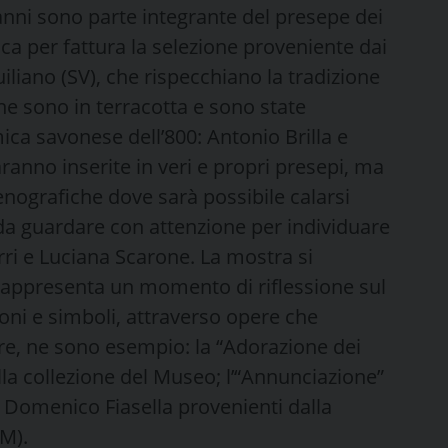
nni sono parte integrante del presepe dei
cca per fattura la selezione proveniente dai
liano (SV), che rispecchiano la tradizione
ine sono in terracotta e sono state
mica savonese dell’800: Antonio Brilla e
anno inserite in veri e propri presepi, ma
enografiche dove sarà possibile calarsi
 da guardare con attenzione per individuare
Burri e Luciana Scarone. La mostra si
rappresenta un momento di riflessione sul
zioni e simboli, attraverso opere che
ure, ne sono esempio: la “Adorazione dei
lla collezione del Museo; l’“Annunciazione”
di Domenico Fiasella provenienti dalla
IM).