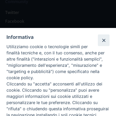
Community
Twitter
Facebook
Contattaci
Informativa
Spazio Lettori
Utilizziamo cookie o tecnologie simili per
finalità tecniche e, con il tuo consenso, anche per
altre finalità ("interazioni e funzionalità semplici",
Eventi
"miglioramento dell'esperienza", "misurazione" e
Eventi diocesani
"targeting e pubblicità") come specificato nella
cookie policy.
Cliccando su "accetta" acconsenti all'utilizzo dei
cookie. Cliccando su "personalizza" puoi avere
maggiori informazioni sui cookie utilizzati e
Privacy Policy
Informativa Cookie
personalizzare le tue preferenze. Cliccando su
"rifiuta" o chiudendo questa informativa proseguirai
la navigazione installando i soli cookie tecnici.