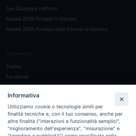
San Giuseppe nell’arte
Natale 2018: Presepi in Diocesi
Natale 2020: Presepi nella Diocesi di Genova
Community
Twitter
Facebook
Contattaci
Informativa
Spazio Lettori
Utilizziamo cookie o tecnologie simili per
finalità tecniche e, con il tuo consenso, anche per
altre finalità ("interazioni e funzionalità semplici",
Eventi
"miglioramento dell'esperienza", "misurazione" e
Eventi diocesani
"targeting e pubblicità") come specificato nella