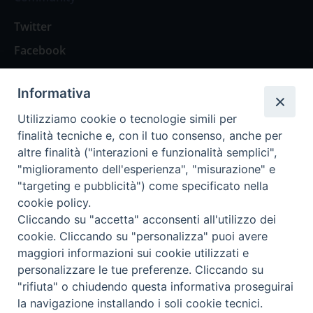
Twitter
Facebook
Contattaci
Informativa
Spazio Lettori
Utilizziamo cookie o tecnologie simili per
finalità tecniche e, con il tuo consenso, anche per
altre finalità ("interazioni e funzionalità semplici",
Eventi
"miglioramento dell'esperienza", "misurazione" e
Eventi diocesani
"targeting e pubblicità") come specificato nella
cookie policy.
Cliccando su "accetta" acconsenti all'utilizzo dei
cookie. Cliccando su "personalizza" puoi avere
maggiori informazioni sui cookie utilizzati e
Privacy Policy
Informativa Cookie
personalizzare le tue preferenze. Cliccando su
"rifiuta" o chiudendo questa informativa proseguirai
la navigazione installando i soli cookie tecnici.
Trasparenza