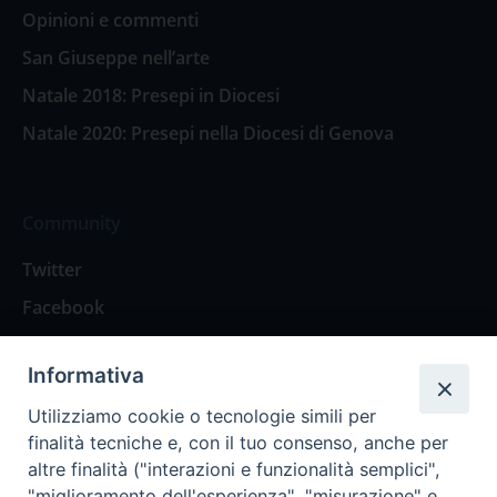
Opinioni e commenti
San Giuseppe nell’arte
Natale 2018: Presepi in Diocesi
Natale 2020: Presepi nella Diocesi di Genova
Community
Twitter
Facebook
Contattaci
Informativa
Spazio Lettori
Utilizziamo cookie o tecnologie simili per
finalità tecniche e, con il tuo consenso, anche per
altre finalità ("interazioni e funzionalità semplici",
Eventi
"miglioramento dell'esperienza", "misurazione" e