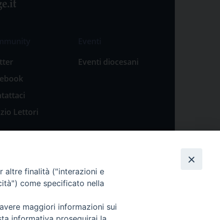
mmunity
Eventi
tter
Eventi diocesani
cebook
tattaci
zio Lettori
altre finalità ("interazioni e
cità") come specificato nella
 avere maggiori informazioni sui
sta informativa proseguirai la