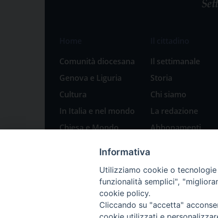
Home
Il cittadino
Comunità diocesana
Il settimanale
Genova e Liguria
Storia
Cultura
Chi siamo
In Italia e nel mondo
La redazione
Chiesa e Mondo
Abbonamenti
Sport
Pubblicità
Informativa
Parole di pace
Utilizziamo cookie o tecnologie s
Natale 2023: presepi
funzionalità semplici", "miglior
a Genova
cookie policy.
Cliccando su "accetta" acconsent
cookie utilizzati e personalizza