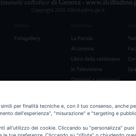
Copyright 2026 ©ilcittadino.ge.it
Media
Rubriche
Co
Fotogallery
La Parola
Twi
Al cinema
Fa
Libro della settimana
Con
in Televisione
Spa
Opinioni e commenti
San Giuseppe
nell’arte
imili per finalità tecniche e, con il tuo consenso, anche per 
Natale 2018: Presepi
amento dell'esperienza", "misurazione" e "targeting e pubbli
in Diocesi
Natale 2020: Presepi
i all'utilizzo dei cookie. Cliccando su "personalizza" puoi
nella Diocesi di
re le tue preferenze. Cliccando su "rifiuta" o chiudendo que