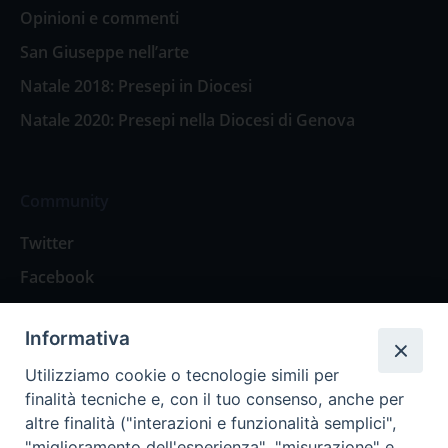
Opinioni e commenti
San Giuseppe nell’arte
Natale 2018: Presepi in Diocesi
Natale 2020: Presepi nella Diocesi di Genova
Community
Twitter
Facebook
Contattaci
Informativa
Spazio Lettori
Utilizziamo cookie o tecnologie simili per
finalità tecniche e, con il tuo consenso, anche per
altre finalità ("interazioni e funzionalità semplici",
Eventi
"miglioramento dell'esperienza", "misurazione" e