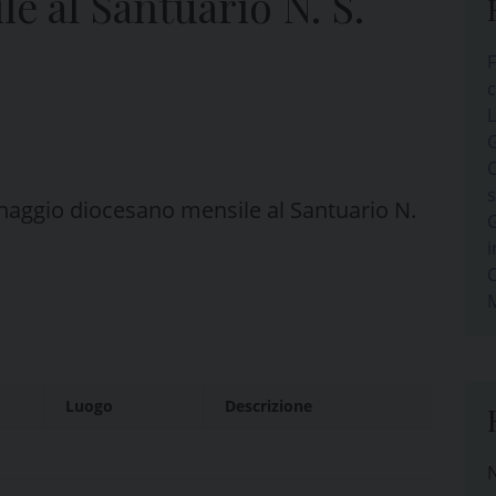
e al Santuario N. S.
F
c
L
G
C
naggio diocesano mensile al Santuario N.
G
i
C
M
Luogo
Descrizione