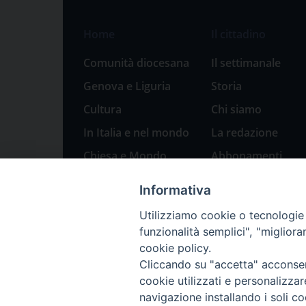
Home
Il cittadino
Comunità diocesana
Il settimanale
Genova e Liguria
Storia
Cultura
Chi siamo
In Italia e nel mondo
La redazione
Chiesa e Mondo
Abbonamenti
Sport
Pubblicità
Informativa
Parole di pace
Utilizziamo cookie o tecnologie s
Natale 2023: presepi
funzionalità semplici", "miglior
a Genova
cookie policy.
Cliccando su "accetta" acconsent
cookie utilizzati e personalizza
navigazione installando i soli co