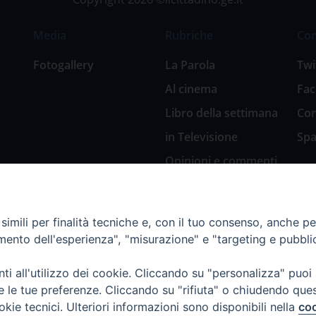
Media
Rubriche
Co
Fotogallery
La Parola
Twi
Al cinema
Fa
Libro della settimana
Con
in Televisione
Spa
Opinioni e commenti
San Giuseppe
nell’arte
imili per finalità tecniche e, con il tuo consenso, anche per 
Natale 2018: Presepi
amento dell'esperienza", "misurazione" e "targeting e pubbli
in Diocesi
Natale 2020: Presepi
i all'utilizzo dei cookie. Cliccando su "personalizza" puoi
nella Diocesi di
re le tue preferenze. Cliccando su "rifiuta" o chiudendo que
Genova
okie tecnici. Ulteriori informazioni sono disponibili nella
coo