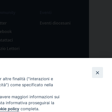
mmunity
Eventi
tter
Eventi diocesani
cebook
tattaci
zio Lettori
altre finalità ("interazioni e
cità") come specificato nella
 avere maggiori informazioni sui
sta informativa proseguirai la
kie policy
completa.