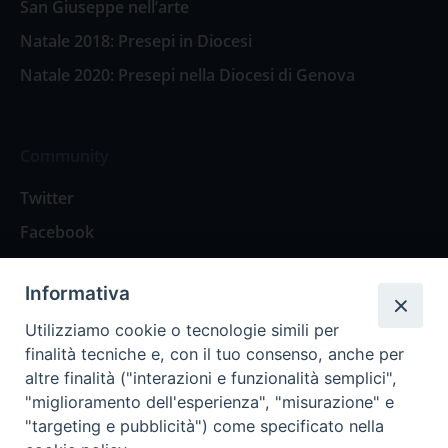
San Giuseppe nell’arte
Natale 2018: Presepi in Diocesi
Natale 2020: Presepi nella Diocesi di Genova
Community
Twitter
Facebook
Contattaci
Informativa
Spazio Lettori
Utilizziamo cookie o tecnologie simili per
finalità tecniche e, con il tuo consenso, anche per
altre finalità ("interazioni e funzionalità semplici",
Eventi
"miglioramento dell'esperienza", "misurazione" e
Eventi diocesani
"targeting e pubblicità") come specificato nella