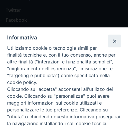
Twitter
Facebook
Contattaci
Informativa
Spazio Lettori
Utilizziamo cookie o tecnologie simili per
finalità tecniche e, con il tuo consenso, anche per
altre finalità ("interazioni e funzionalità semplici",
Eventi
"miglioramento dell'esperienza", "misurazione" e
Eventi diocesani
"targeting e pubblicità") come specificato nella
cookie policy.
Cliccando su "accetta" acconsenti all'utilizzo dei
cookie. Cliccando su "personalizza" puoi avere
maggiori informazioni sui cookie utilizzati e
Privacy Policy
Informativa Cookie
personalizzare le tue preferenze. Cliccando su
"rifiuta" o chiudendo questa informativa proseguirai
la navigazione installando i soli cookie tecnici.
Trasparenza