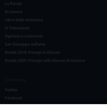
La Parola
Al cinema
Libro della settimana
in Televisione
Opinioni e commenti
San Giuseppe nell’arte
Natale 2018: Presepi in Diocesi
Natale 2020: Presepi nella Diocesi di Genova
Community
Twitter
Facebook
Contattaci