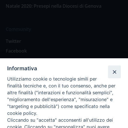
Natale 2020: Presepi nella Diocesi di Genova
Community
Twitter
Facebook
Contattaci
Informativa
Spazio Lettori
Utilizziamo cookie o tecnologie simili per
finalità tecniche e, con il tuo consenso, anche per
altre finalità ("interazioni e funzionalità semplici",
Eventi
"miglioramento dell'esperienza", "misurazione" e
Eventi diocesani
"targeting e pubblicità") come specificato nella
cookie policy.
Cliccando su "accetta" acconsenti all'utilizzo dei
cookie. Cliccando su "personalizza" puoi avere