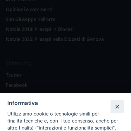
Opinioni e commenti
San Giuseppe nell’arte
Natale 2018: Presepi in Diocesi
Natale 2020: Presepi nella Diocesi di Genova
Community
Twitter
Facebook
Contattaci
Informativa
Spazio Lettori
Utilizziamo cookie o tecnologie simili per
finalità tecniche e, con il tuo consenso, anche per
altre finalità ("interazioni e funzionalità semplici",
Eventi