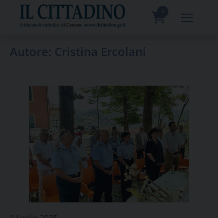
Skip
to
0
content
prodotti
Autore:
Cristina Ercolani