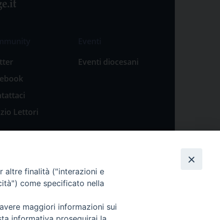
mmunity
Eventi
tter
Eventi diocesani
cebook
tattaci
zio Lettori
altre finalità ("interazioni e
cità") come specificato nella
 avere maggiori informazioni sui
sta informativa proseguirai la