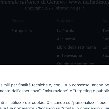
Copyright 2026 ©ilcittadino.ge.it
Media
Rubriche
Co
Fotogallery
La Parola
Twi
Al cinema
Fa
Libro della settimana
Con
in Televisione
Spa
Opinioni e commenti
San Giuseppe
nell’arte
imili per finalità tecniche e, con il tuo consenso, anche per 
Natale 2018: Presepi
amento dell'esperienza", "misurazione" e "targeting e pubbli
in Diocesi
Natale 2020: Presepi
i all'utilizzo dei cookie. Cliccando su "personalizza" puoi
nella Diocesi di
re le tue preferenze. Cliccando su "rifiuta" o chiudendo que