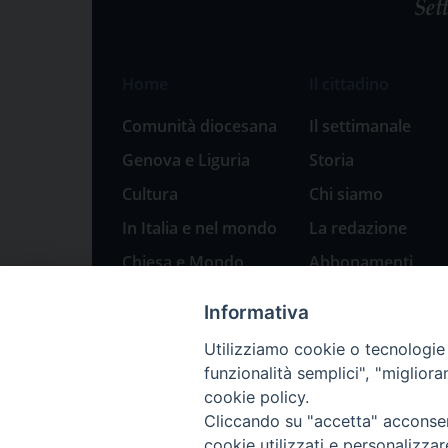
Home
Il cittadino
Comunità diocesana
Il settimanale
Genova e Liguria
Storia
Cultura
Chi siamo
In Italia e nel mondo
La redazione
Chiesa e Mondo
Abbonamenti
Sport
Pubblicità
Informativa
Parole di pace
Utilizziamo cookie o tecnologie s
Natale 2023: presepi
funzionalità semplici", "miglior
a Genova
cookie policy.
Cliccando su "accetta" acconsent
cookie utilizzati e personalizza