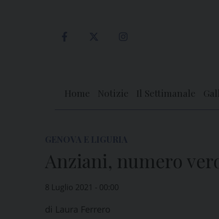
Skip
to
content
Home
Notizie
Il Settimanale
Gal
GENOVA E LIGURIA
Anziani, numero verd
8 Luglio 2021 - 00:00
di
Laura Ferrero