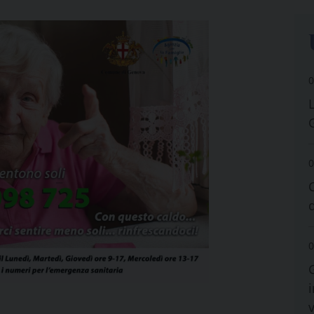
0
0
0
i