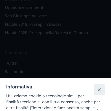
Opinioni e commenti
San Giuseppe nell’arte
Natale 2018: Presepi in Diocesi
Natale 2020: Presepi nella Diocesi di Genova
Community
Twitter
Facebook
Contattaci
Informativa
Spazio Lettori
Utilizziamo cookie o tecnologie simili per
finalità tecniche e, con il tuo consenso, anche per
altre finalità ("interazioni e funzionalità semplici",
Eventi