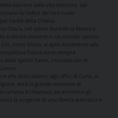
bba nascere dalla vita interiore, dal
 trovano la radice del loro ruolo
er l’unità della Chiesa.
rco Tasca, nel saluto durante la Messa e
utti a servire insieme in un mondo spesso
 Chi, come Maria, si apre docilmente alla
 prospettiva futura sono sempre
a dello Spirito Santo, invocato con le
l’uomo».
e alle associazioni, agli uffici di Curia, ai
ligiose, avrà la grande missione di
un carisma è chiamato ad arricchire gli
questa la sorgente di una libertà autentica e