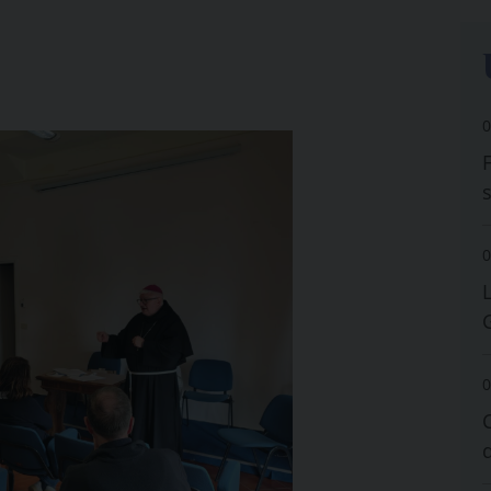
0
0
0