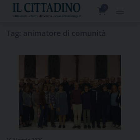
Skip
to
0
content
prodotti
Tag:
animatore di comunità