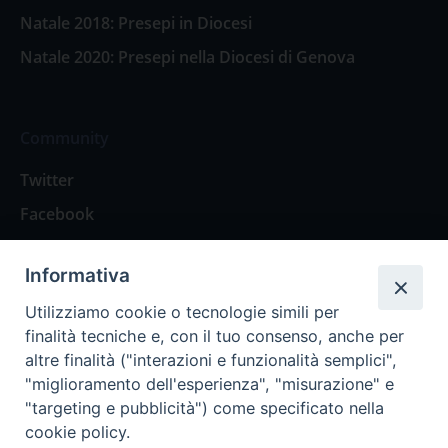
Natale 2018: Presepi in Diocesi
Natale 2020: Presepi nella Diocesi di Genova
Community
Twitter
Facebook
Contattaci
Informativa
Spazio Lettori
Utilizziamo cookie o tecnologie simili per
finalità tecniche e, con il tuo consenso, anche per
altre finalità ("interazioni e funzionalità semplici",
Eventi
"miglioramento dell'esperienza", "misurazione" e
Eventi diocesani
"targeting e pubblicità") come specificato nella
cookie policy.