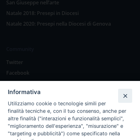
San Giuseppe nell’arte
Natale 2018: Presepi in Diocesi
Natale 2020: Presepi nella Diocesi di Genova
Community
Twitter
Facebook
Contattaci
Informativa
Spazio Lettori
Utilizziamo cookie o tecnologie simili per
finalità tecniche e, con il tuo consenso, anche per
altre finalità ("interazioni e funzionalità semplici",
Eventi
"miglioramento dell'esperienza", "misurazione" e
Eventi diocesani
"targeting e pubblicità") come specificato nella