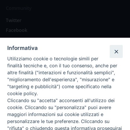
Community
Twitter
Facebook
Contattaci
Informativa
Spazio Lettori
Utilizziamo cookie o tecnologie simili per
finalità tecniche e, con il tuo consenso, anche per
altre finalità ("interazioni e funzionalità semplici",
Eventi
"miglioramento dell'esperienza", "misurazione" e
Eventi diocesani
"targeting e pubblicità") come specificato nella
cookie policy.
Cliccando su "accetta" acconsenti all'utilizzo dei
cookie. Cliccando su "personalizza" puoi avere
maggiori informazioni sui cookie utilizzati e
Privacy Policy
Informativa Cookie
personalizzare le tue preferenze. Cliccando su
"rifiuta" o chiudendo questa informativa proseguirai