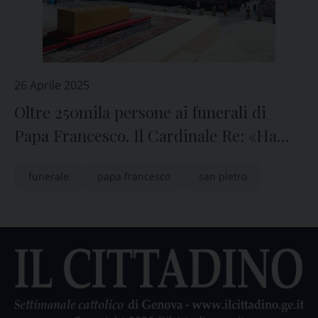
26 Aprile 2025
Oltre 250mila persone ai funerali di
Papa Francesco. Il Cardinale Re: «Ha
incessantemente elevato la sua voce per
funerale
papa francesco
san pietro
la pace»