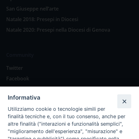
San Giuseppe nell’arte
Natale 2018: Presepi in Diocesi
Natale 2020: Presepi nella Diocesi di Genova
Community
Twitter
Facebook
Contattaci
Informativa
Spazio Lettori
Utilizziamo cookie o tecnologie simili per
finalità tecniche e, con il tuo consenso, anche per
altre finalità ("interazioni e funzionalità semplici",
Eventi
"miglioramento dell'esperienza", "misurazione" e
Eventi diocesani
"targeting e pubblicità") come specificato nella