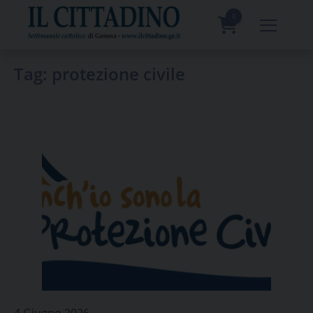
Skip
to
0
content
prodotti
Tag:
protezione civile