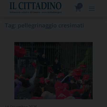
Skip
to
0
content
prodotti
Tag:
pellegrinaggio cresimati