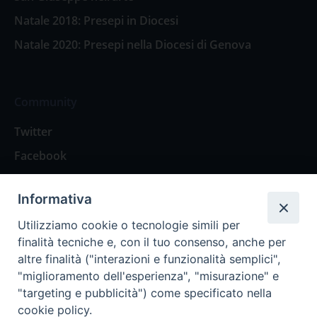
Natale 2018: Presepi in Diocesi
Natale 2020: Presepi nella Diocesi di Genova
Community
Twitter
Facebook
Contattaci
Informativa
Spazio Lettori
Utilizziamo cookie o tecnologie simili per
finalità tecniche e, con il tuo consenso, anche per
altre finalità ("interazioni e funzionalità semplici",
Eventi
"miglioramento dell'esperienza", "misurazione" e
Eventi diocesani
"targeting e pubblicità") come specificato nella
cookie policy.