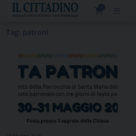
Skip
to
0
content
prodotti
Tag:
patroni