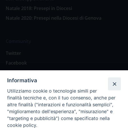
Natale 2018: Presepi in Diocesi
Natale 2020: Presepi nella Diocesi di Genova
Community
Twitter
Facebook
Contattaci
Informativa
Spazio Lettori
Utilizziamo cookie o tecnologie simili per
finalità tecniche e, con il tuo consenso, anche per
altre finalità ("interazioni e funzionalità semplici",
Eventi
"miglioramento dell'esperienza", "misurazione" e
Eventi diocesani
"targeting e pubblicità") come specificato nella
cookie policy.