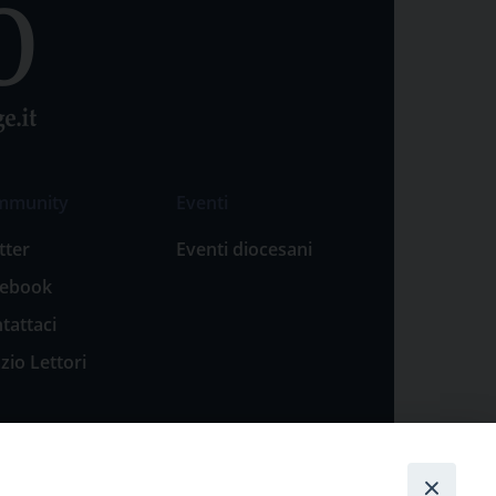
mmunity
Eventi
tter
Eventi diocesani
cebook
tattaci
zio Lettori