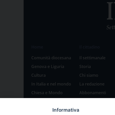
Home
Il cittadino
Comunità diocesana
Il settimanale
Genova e Liguria
Storia
Cultura
Chi siamo
In Italia e nel mondo
La redazione
Chiesa e Mondo
Abbonamenti
Sport
Pubblicità
Informativa
Parole di pace