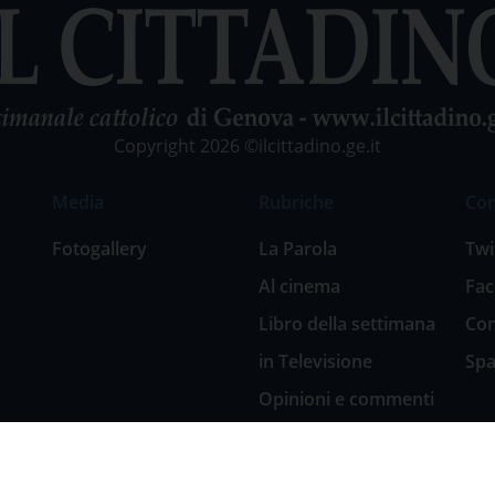
Copyright 2026 ©ilcittadino.ge.it
Media
Rubriche
Co
Fotogallery
La Parola
Twi
Al cinema
Fa
Libro della settimana
Con
in Televisione
Spa
Opinioni e commenti
San Giuseppe
nell’arte