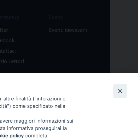
mmunity
Eventi
tter
Eventi diocesani
cebook
tattaci
zio Lettori
altre finalità ("interazioni e
cità") come specificato nella
 avere maggiori informazioni sui
sta informativa proseguirai la
kie policy
completa.