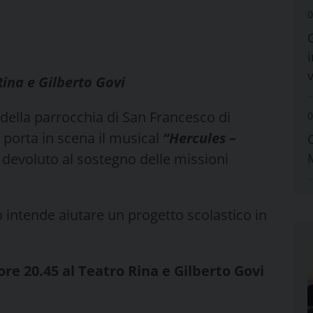
0
i
Rina e Gilberto Govi
 della parrocchia di San Francesco di
0
 porta in scena il musical
“Hercules –
rà devoluto al sostegno delle missioni
o intende aiutare un progetto scolastico in
ore 20.45 al Teatro Rina e Gilberto Govi