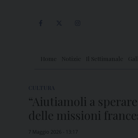
Skip
to
content
Home
Notizie
Il Settimanale
Gal
CULTURA
“Aiutiamoli a sperare
delle missioni franc
7 Maggio 2026 - 13:17