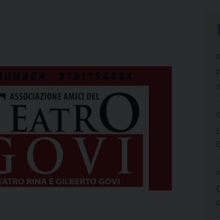
0
0
0