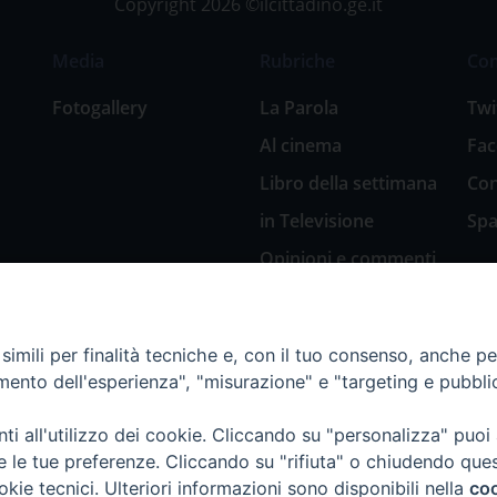
Copyright 2026 ©ilcittadino.ge.it
Media
Rubriche
Co
Fotogallery
La Parola
Twi
Al cinema
Fa
Libro della settimana
Con
in Televisione
Spa
Opinioni e commenti
San Giuseppe
nell’arte
imili per finalità tecniche e, con il tuo consenso, anche per 
Natale 2018: Presepi
amento dell'esperienza", "misurazione" e "targeting e pubbli
in Diocesi
Natale 2020: Presepi
i all'utilizzo dei cookie. Cliccando su "personalizza" puoi
nella Diocesi di
re le tue preferenze. Cliccando su "rifiuta" o chiudendo que
Genova
okie tecnici. Ulteriori informazioni sono disponibili nella
coo