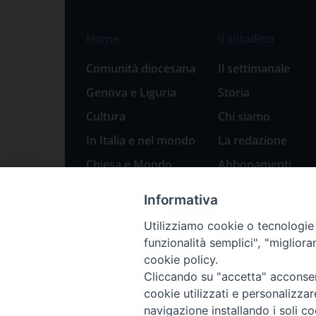
Home
Il cittadino
Comunità diocesana
Il settimanale
Genova e Liguria
Storia
Cultura
Chi siamo
In Italia e nel mondo
La redazione
Chiesa e Mondo
Abbonamenti
Sport
Pubblicità
Informativa
Parole di pace
Utilizziamo cookie o tecnologie s
Natale 2023: presepi
funzionalità semplici", "miglior
a Genova
cookie policy.
Cliccando su "accetta" acconsent
cookie utilizzati e personalizza
navigazione installando i soli co