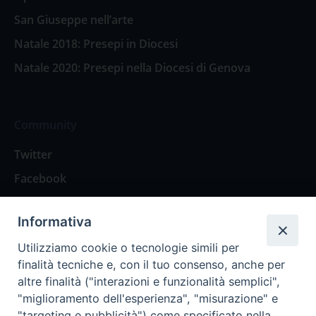
San Giuseppe nell’arte
Natale 2018: Presepi in Diocesi
Natale 2020: Presepi nella Diocesi di Genova
Community
Twitter
Facebook
Contattaci
Informativa
Spazio Lettori
Utilizziamo cookie o tecnologie simili per
finalità tecniche e, con il tuo consenso, anche per
altre finalità ("interazioni e funzionalità semplici",
Eventi
"miglioramento dell'esperienza", "misurazione" e
Eventi diocesani
"targeting e pubblicità") come specificato nella