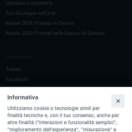
Opinioni e commenti
San Giuseppe nell’arte
Natale 2018: Presepi in Diocesi
Natale 2020: Presepi nella Diocesi di Genova
Community
Twitter
Facebook
Contattaci
Informativa
Spazio Lettori
Utilizziamo cookie o tecnologie simili per
finalità tecniche e, con il tuo consenso, anche per
altre finalità ("interazioni e funzionalità semplici",
Eventi
"miglioramento dell'esperienza", "misurazione" e