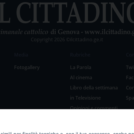
Copyright 2026 ©ilcittadino.ge.it
Media
Rubriche
Co
Fotogallery
La Parola
Twi
Al cinema
Fa
Libro della settimana
Con
in Televisione
Spa
Opinioni e commenti
San Giuseppe
nell’arte