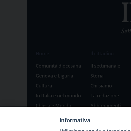
Home
Il cittadino
Comunità diocesana
Il settimanale
Genova e Liguria
Storia
Cultura
Chi siamo
In Italia e nel mondo
La redazione
Chiesa e Mondo
Abbonamenti
Sport
Pubblicità
Informativa
Parole di pace