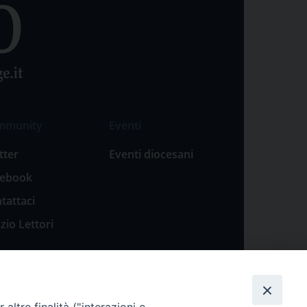
mmunity
Eventi
tter
Eventi diocesani
cebook
tattaci
zio Lettori