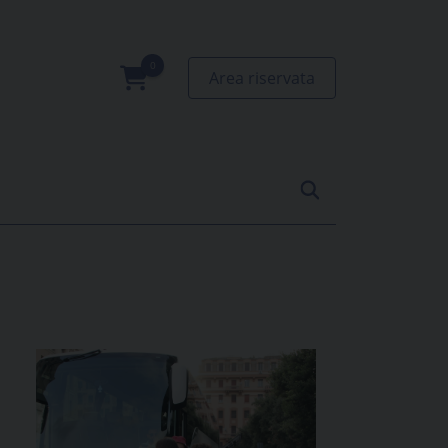
Area riservata
0
prodotti