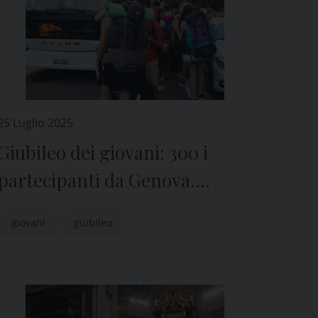
25 Luglio 2025
Giubileo dei giovani: 300 i
partecipanti da Genova.
L’accoglienza dei pellegrini
giovani
giubileo
stranieri in città e le
celebrazioni con l’Arcivescovo