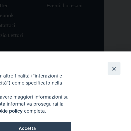
tter
Eventi diocesani
cebook
tattaci
zio Lettori
altre finalità ("interazioni e
cità") come specificato nella
 avere maggiori informazioni sui
sta informativa proseguirai la
kie policy
completa.
Accetta