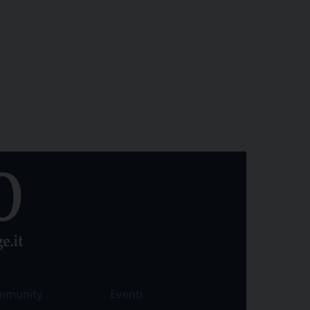
mmunity
Eventi