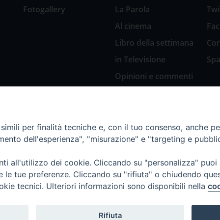
Fotogallery
La Parola
Twi
Al cinema
Fa
Libro della settimana
Con
in Televisione
Spa
Opinioni e commenti
San Giuseppe
nell’arte
Natale 2018: Presepi
imili per finalità tecniche e, con il tuo consenso, anche per 
in Diocesi
amento dell'esperienza", "misurazione" e "targeting e pubbli
Natale 2020: Presepi
nella Diocesi di
i all'utilizzo dei cookie. Cliccando su "personalizza" puoi
Genova
re le tue preferenze. Cliccando su "rifiuta" o chiudendo que
okie tecnici. Ulteriori informazioni sono disponibili nella
coo
Rifiuta