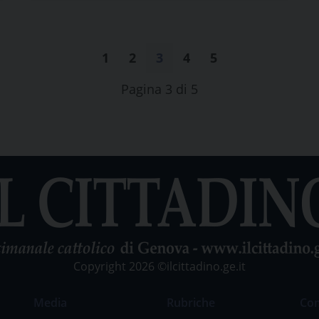
1
2
3
4
5
Pagina 3 di 5
Copyright 2026 ©ilcittadino.ge.it
Media
Rubriche
Co