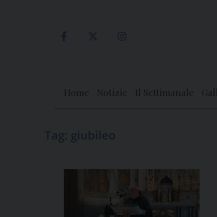
Skip
to
content
Home
Notizie
Il Settimanale
Gal
Tag:
giubileo