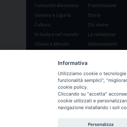
Comunità diocesana
Il settimanale
Genova e Liguria
Storia
Cultura
Chi siamo
In Italia e nel mondo
La redazione
Chiesa e Mondo
Abbonamenti
Sport
Pubblicità
Informativa
Parole di pace
Natale 2023: presepi
Utilizziamo cookie o tecnologie s
a Genova
funzionalità semplici", "miglior
cookie policy.
Cliccando su "accetta" acconsent
cookie utilizzati e personalizza
navigazione installando i soli co
Personalizza