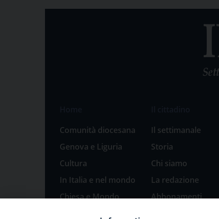
Home
Il cittadino
Comunità diocesana
Il settimanale
Genova e Liguria
Storia
Cultura
Chi siamo
In Italia e nel mondo
La redazione
Chiesa e Mondo
Abbonamenti
Sport
Pubblicità