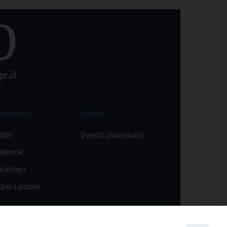
mmunity
Eventi
tter
Eventi diocesani
cebook
tattaci
zio Lettori