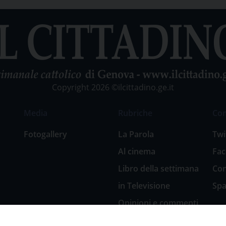
Copyright 2026 ©ilcittadino.ge.it
Media
Rubriche
Co
Fotogallery
La Parola
Twi
Al cinema
Fa
Libro della settimana
Con
in Televisione
Spa
Opinioni e commenti
San Giuseppe