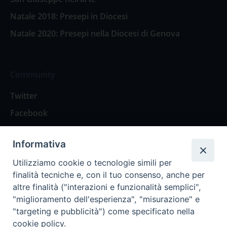
Natale 2018: Presepi in Diocesi
Natale 2020: Presepi nella Diocesi di Genova
Community
Twitter
Facebook
Contattaci
Informativa
Spazio Lettori
Utilizziamo cookie o tecnologie simili per
finalità tecniche e, con il tuo consenso, anche per
altre finalità ("interazioni e funzionalità semplici",
Eventi
"miglioramento dell'esperienza", "misurazione" e
Eventi diocesani
"targeting e pubblicità") come specificato nella
cookie policy.