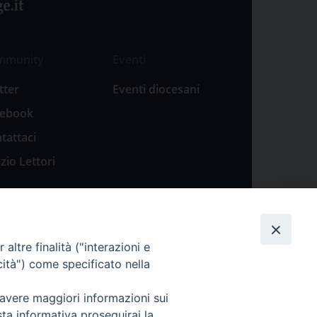
mmunity
Eventi
tter
Eventi diocesani
cebook
tattaci
zio Lettori
altre finalità ("interazioni e
cità") come specificato nella
 avere maggiori informazioni sui
sta informativa proseguirai la