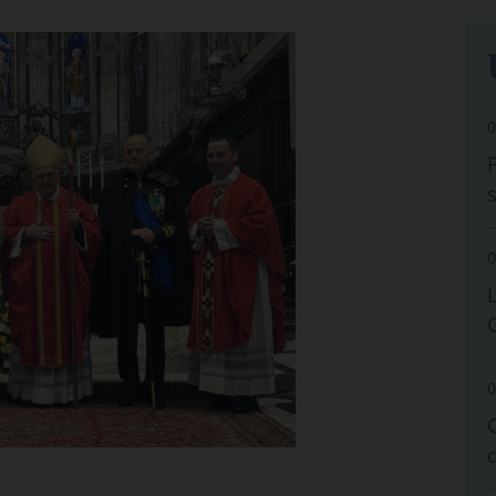
0
0
0