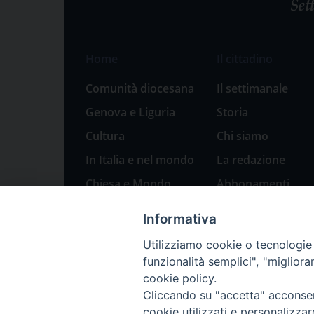
Home
Il cittadino
Comunità diocesana
Il settimanale
Genova e Liguria
Storia
Cultura
Chi siamo
In Italia e nel mondo
La redazione
Chiesa e Mondo
Abbonamenti
Sport
Pubblicità
Informativa
Parole di pace
Utilizziamo cookie o tecnologie s
Natale 2023: presepi
funzionalità semplici", "miglior
a Genova
cookie policy.
Cliccando su "accetta" acconsent
cookie utilizzati e personalizza