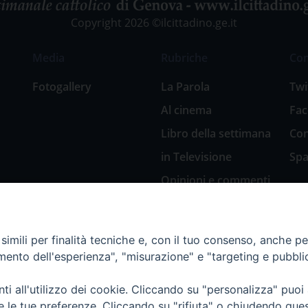
Copyright 2026 ©ilcittadino.ge.it
Media
Rubriche
Co
Fotogallery
La Parola
Twi
Al cinema
Fa
Libro della settimana
Con
in Televisione
Spa
Opinioni e commenti
San Giuseppe
nell’arte
imili per finalità tecniche e, con il tuo consenso, anche per 
Natale 2018: Presepi
amento dell'esperienza", "misurazione" e "targeting e pubbli
in Diocesi
Natale 2020: Presepi
i all'utilizzo dei cookie. Cliccando su "personalizza" puoi
nella Diocesi di
re le tue preferenze. Cliccando su "rifiuta" o chiudendo que