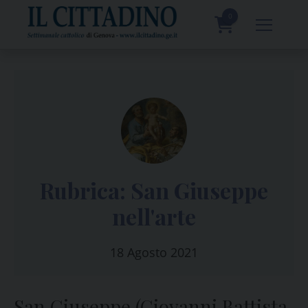
Skip
to
0
content
prodotti
Rubrica: San Giuseppe
nell'arte
18 Agosto 2021
San Giuseppe (Giovanni Battista