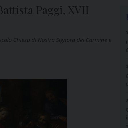
Battista Paggi, XVII
0
 secolo Chiesa di Nostra Signora del Carmine e
0
0
i