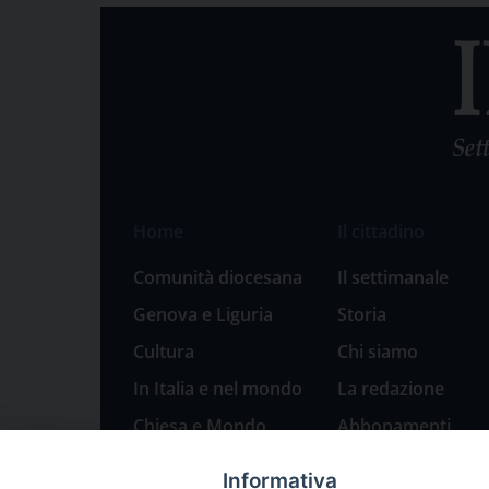
Home
Il cittadino
Comunità diocesana
Il settimanale
Genova e Liguria
Storia
Cultura
Chi siamo
In Italia e nel mondo
La redazione
Chiesa e Mondo
Abbonamenti
Sport
Pubblicità
Informativa