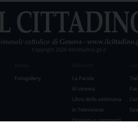
Copyright 2026 ©ilcittadino.ge.it
Media
Rubriche
Co
Fotogallery
La Parola
Twi
Al cinema
Fa
Libro della settimana
Con
in Televisione
Spa
Opinioni e commenti
San Giuseppe
nell’arte