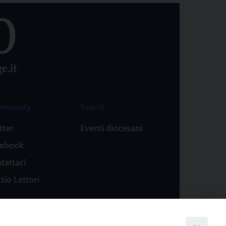
mmunity
Eventi
tter
Eventi diocesani
cebook
tattaci
zio Lettori