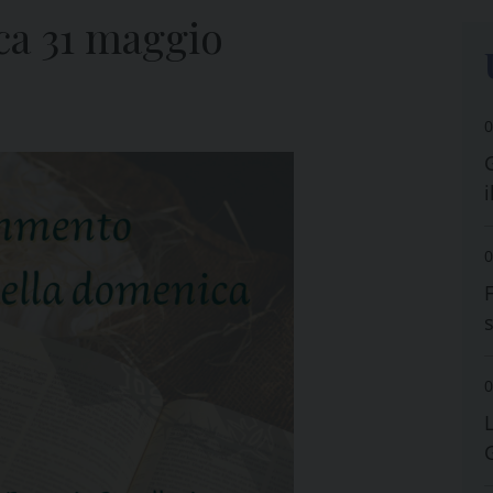
ca 31 maggio
0
i
0
0