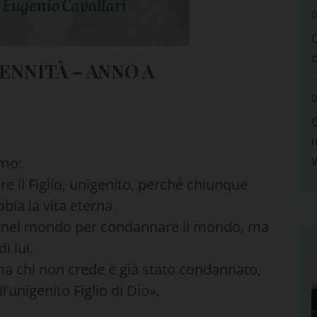
0
ENNITÀ – ANNO A
0
i
èmo:
e il Figlio, unigenito, perché chiunque
bia la vita eterna.
lio nel mondo per condannare il mondo, ma
i lui.
ma chi non crede è già stato condannato,
unigenito Figlio di Dio».