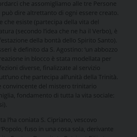
cordarci che assomigliamo alle tre Persone
 può dire altrettanto di ogni essere creato.
e che esiste (partecipa della vita del
tura (secondo l’idea che ne ha il Verbo), è
festazione della bontà dello Spirito Santo).
esseri è definito da S. Agostino: ‘un abbozzo
a creazione in blocco è stata modellata per
ioni di­verse, finalizzate al servizio
tt’uno che partecipa all’unità della Trinità.
convincente del mistero trinitario
miglia, fondamento di tutta la vita sociale:
i).
ata l’ha coniata S. Cipriano, vescovo
 ‘Popolo, fuso in una cosa sola, derivante