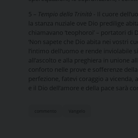
5 –
Tempio della Trinità
‑ Il cuore dell’
la stanza nuziale o­ve Dio predilige abita
chiamavano ‘teophoroi’ – portatori di Di
‘Non sapete che Dio abita nei vostri cuo
l’intimo dell’uomo e rende inviolabile s
al­l’ascolto e alla preghiera in unione a
conforto nelle prove e sofferenze della vit
perfezione, fatevi coraggio a vicenda, a
e il Dio dell’amore e della pace sarà con
commento
Vangelo