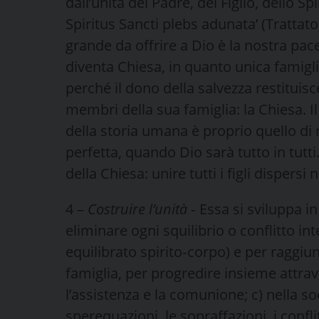
dall’unità del Padre, del Figlio, dello Spi
Spiritus Sancti plebs adunata’ (Trattat
grande da offrire a Dio è la nostra pac
diventa Chiesa, in quanto unica famigli
perché il dono della salvezza restituisce 
membri della sua famiglia: la Chiesa. 
della storia umana è proprio quello di r
perfetta, quando Dio sarà tutto in tutt
della Chiesa: unire tutti i figli dispersi 
4 –
Costruire l’unità
‑ Essa si sviluppa i
eliminare ogni squilibrio o conflitto in
equilibrato spirito‑corpo) e per raggiu
famiglia, per progredire insieme attrav
l’assistenza e la comunione; c) nella soc
sperequazioni, le sopraffazioni, i conflitt