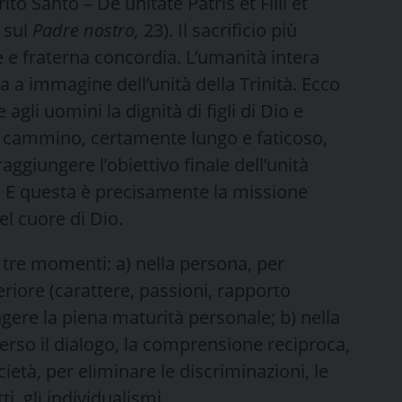
rito Santo – De unitate Patris et Filii et
o sul
Padre nostro,
23). Il sacrificio più
e e fraterna concordia. L’umanità intera
a a immagine dell’unità della Trinità. Ecco
agli uomini la dignità di figli di Dio e
Il cammino, certamente lungo e faticoso,
aggiungere l’obiettivo finale dell’unità
i. E questa è precisamente la missione
nel cuore di Dio.
n tre momenti: a) nella persona, per
teriore (carattere, passioni, rapporto
ngere la piena maturità personale; b) nella
erso il dialogo, la comprensione reciproca,
ietà, per eli­minare le discriminazioni, le
i, gli indivi­dualismi.