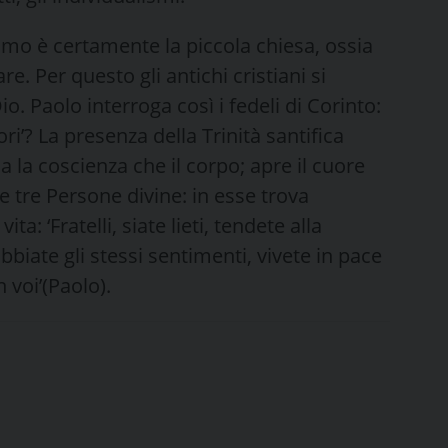
uomo è certamente la piccola chiesa, ossia
re. Per questo gli antichi cristiani si
o. Paolo interroga così i fedeli di Corinto:
ri’? La presenza della Trinità santifica
ia la coscienza che il corpo; apre il cuore
lle tre Persone divine: in esse trova
a: ‘Fratelli, siate lieti, tendete al­la
bbiate gli stessi sentimenti, vivete in pace
 voi’(Paolo).