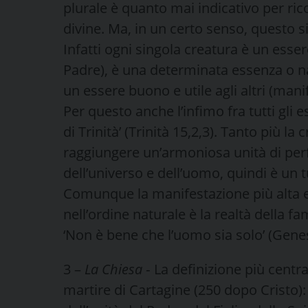
plurale è quanto mai indicativo per ri
divine. Ma, in un certo senso, questo si
Infatti ogni singola creatura è un esser
Padre), è una determinata essenza o na
un essere buono e utile agli altri (mani
Per questo anche l’infimo fra tutti gli 
di Trinità’ (Trinità 15,2,3). Tanto più l
raggiungere un’armoniosa unità di perfez
dell’universo e dell’uomo, quindi è un tu
Comunque la manifestazione più alta e 
nell’ordine naturale è la realtà della fa
‘Non è bene che l’uomo sia solo’ (Genes
3 –
La Chiesa
‑ La definizione più centr
martire di Cartagine (250 dopo Cristo):