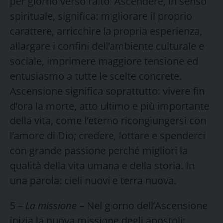
per giorno verso l’alto. Ascendere, in senso
spirituale, significa: migliora­re il proprio
carattere, arricchire la propria esperienza,
al­largare i confini dell’ambiente culturale e
sociale, imprimere maggiore tensione ed
entusiasmo a tutte le scelte concrete.
Ascensione significa soprattutto: vivere fin
d’ora la morte, atto ultimo e più im­portante
della vita, come l’eterno ricongiungersi con
l’amore di Dio; credere, lottare e spenderci
con grande passione perché migliori la
qualità della vita umana e della storia. In
una parola: cieli nuovi e terra nuova.
5 –
La missione
– Nel giorno dell’Ascensione
inizia la nuova missione degli apostoli: