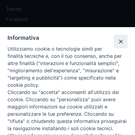
Twitter
Facebook
Contattaci
Informativa
Spazio Lettori
Utilizziamo cookie o tecnologie simili per
finalità tecniche e, con il tuo consenso, anche per
altre finalità ("interazioni e funzionalità semplici",
Eventi
"miglioramento dell'esperienza", "misurazione" e
Eventi diocesani
"targeting e pubblicità") come specificato nella
cookie policy.
Cliccando su "accetta" acconsenti all'utilizzo dei
cookie. Cliccando su "personalizza" puoi avere
maggiori informazioni sui cookie utilizzati e
Privacy Policy
Informativa Cookie
personalizzare le tue preferenze. Cliccando su
"rifiuta" o chiudendo questa informativa proseguirai
la navigazione installando i soli cookie tecnici.
Trasparenza